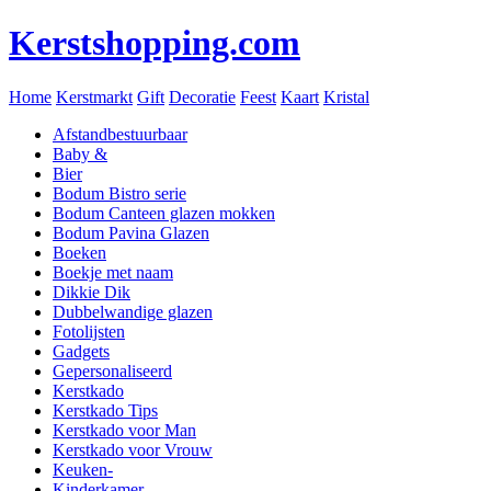
Kerstshopping.com
Home
Kerstmarkt
Gift
Decoratie
Feest
Kaart
Kristal
Afstandbestuurbaar
Baby &
Bier
Bodum Bistro serie
Bodum Canteen glazen mokken
Bodum Pavina Glazen
Boeken
Boekje met naam
Dikkie Dik
Dubbelwandige glazen
Fotolijsten
Gadgets
Gepersonaliseerd
Kerstkado
Kerstkado Tips
Kerstkado voor Man
Kerstkado voor Vrouw
Keuken-
Kinderkamer