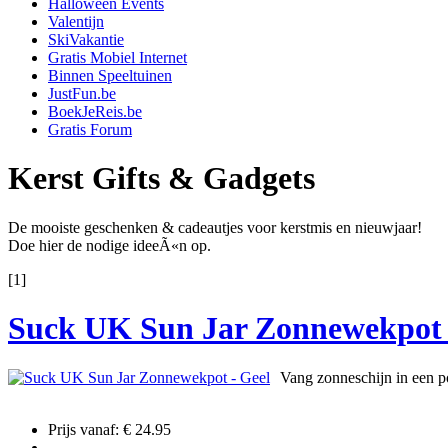
Halloween Events
Valentijn
SkiVakantie
Gratis Mobiel Internet
Binnen Speeltuinen
JustFun.be
BoekJeReis.be
Gratis Forum
Kerst Gifts & Gadgets
De mooiste geschenken & cadeautjes voor kerstmis en nieuwjaar!
Doe hier de nodige ideeÃ«n op.
[1]
Suck UK Sun Jar Zonnewekpot 
Vang zonneschijn in een p
Prijs vanaf: € 24.95