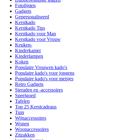
Fotolijsten
Gadgets
Gepersonaliseerd
Kerstkado
Kerstkado Tips
Kerstkado voor Man
Kerstkado voor Vrouw
Keuken-
Kinderkamer
Kinderlampen
Koken
Populaire Vrouwen kado's
Populaire kado's voor jongens
Populaire kado's voor meisjes
Retro Gadgets
Sieraden en -accessoires
Speelgoed
Tafelen
Top 25 Kerstcadeaus
Tuin
Wijnaccessoires
Wonen
Woonaccessoires
Zitzakken