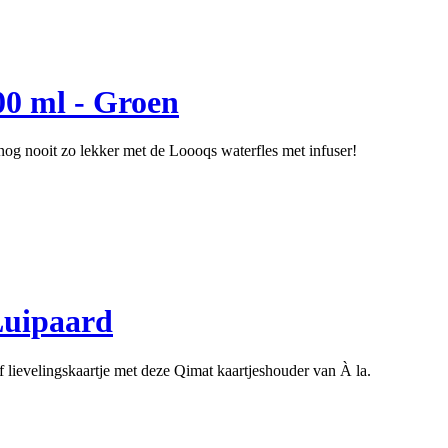
00 ml - Groen
og nooit zo lekker met de Loooqs waterfles met infuser!
Luipaard
f lievelingskaartje met deze Qimat kaartjeshouder van À la.