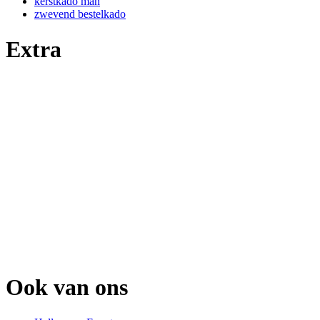
kerstkado man
zwevend bestelkado
Extra
Ook van ons