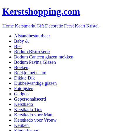
Kerstshopping.com
Home
Kerstmarkt
Gift
Decoratie
Feest
Kaart
Kristal
Afstandbestuurbaar
Baby &
Bier
Bodum Bistro serie
Bodum Canteen glazen mokken
Bodum Pavina Glazen
Boeken
Boekje met naam
Dikkie Dik
Dubbelwandige glazen
Fotolijsten
Gadgets
Gepersonaliseerd
Kerstkado
Kerstkado Tips
Kerstkado voor Man
Kerstkado voor Vrouw
Keuken-
Kinderkamer