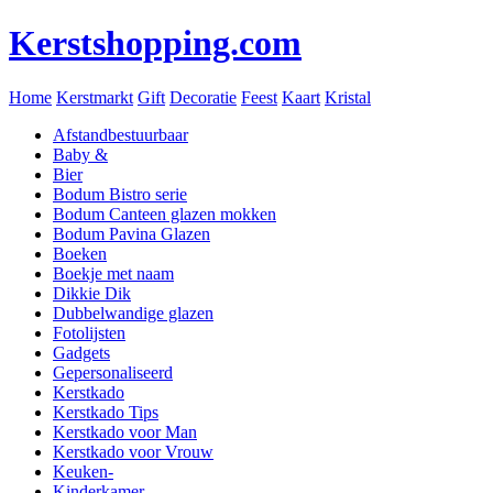
Kerstshopping.com
Home
Kerstmarkt
Gift
Decoratie
Feest
Kaart
Kristal
Afstandbestuurbaar
Baby &
Bier
Bodum Bistro serie
Bodum Canteen glazen mokken
Bodum Pavina Glazen
Boeken
Boekje met naam
Dikkie Dik
Dubbelwandige glazen
Fotolijsten
Gadgets
Gepersonaliseerd
Kerstkado
Kerstkado Tips
Kerstkado voor Man
Kerstkado voor Vrouw
Keuken-
Kinderkamer